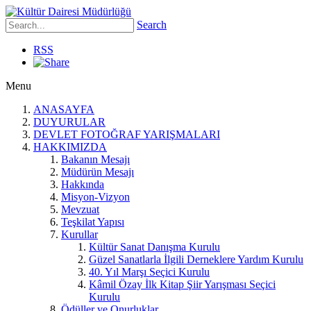
Search
RSS
Menu
ANASAYFA
DUYURULAR
DEVLET FOTOĞRAF YARIŞMALARI
HAKKIMIZDA
Bakanın Mesajı
Müdürün Mesajı
Hakkında
Misyon-Vizyon
Mevzuat
Teşkilat Yapısı
Kurullar
Kültür Sanat Danışma Kurulu
Güzel Sanatlarla İlgili Derneklere Yardım Kurulu
40. Yıl Marşı Seçici Kurulu
Kâmil Özay İlk Kitap Şiir Yarışması Seçici
Kurulu
Ödüller ve Onurluklar