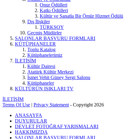
Onur Ödülleri
Katkı Ödülleri
Kültür ve Sanatla Bir Ömür Hizmet Ödülü
Dış İlişkiler
TÜRKSOY
Geçmiş Müdürler
SALONLAR BAŞVURU FORMLARI
KÜTÜPHANELER
Toplu Katalog
Kütüphanelerimiz
İLETİŞİM
Kültür Dairesi
Atatürk Kültür Merkezi
İsmet Vehit Güney Sergi Salonu
Kütüphaneler
KÜLTÜRÜN IŞIKLARI TV
İLETİŞİM
Terms Of Use
|
Privacy Statement
-
Copyright 2026
ANASAYFA
DUYURULAR
DEVLET FOTOĞRAF YARIŞMALARI
HAKKIMIZDA
SALONLAR BAŞVURU FORMLARI