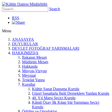
Search
RSS
Menu
ANASAYFA
DUYURULAR
DEVLET FOTOĞRAF YARIŞMALARI
HAKKIMIZDA
Bakanın Mesajı
Müdürün Mesajı
Hakkında
Misyon-Vizyon
Mevzuat
Teşkilat Yapısı
Kurullar
Kültür Sanat Danışma Kurulu
Güzel Sanatlarla İlgili Derneklere Yardım Kurulu
40. Yıl Marşı Seçici Kurulu
Kâmil Özay İlk Kitap Şiir Yarışması Seçici
Kurulu
Ödüller ve Onurluklar