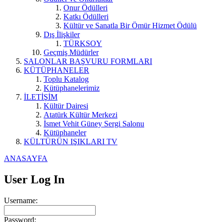
Onur Ödülleri
Katkı Ödülleri
Kültür ve Sanatla Bir Ömür Hizmet Ödülü
Dış İlişkiler
TÜRKSOY
Geçmiş Müdürler
SALONLAR BAŞVURU FORMLARI
KÜTÜPHANELER
Toplu Katalog
Kütüphanelerimiz
İLETİŞİM
Kültür Dairesi
Atatürk Kültür Merkezi
İsmet Vehit Güney Sergi Salonu
Kütüphaneler
KÜLTÜRÜN IŞIKLARI TV
ANASAYFA
User Log In
Username:
Password: